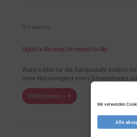
8. Mai 2024
Digital für Alle bringt Demokratie für Alle!
Wahl-o-Mat für die Europawahl endlich fü
ohne Notwenigkeit eines Smartphones od
Weiterlesen »
Wir verwenden Cooki
Alle akze