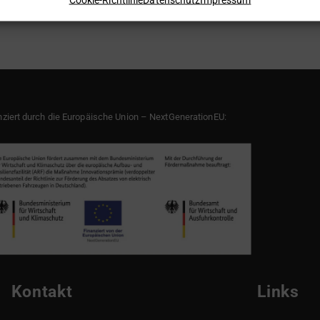
nziert durch die Europäische Union – NextGenerationEU:
Kontakt
Links