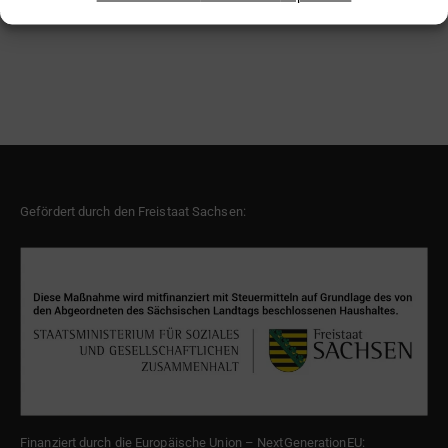
Gefördert durch den Freistaat Sachsen:
Finanziert durch die Europäische Union – NextGenerationEU: