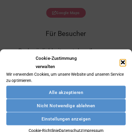
Google Maps
Für Besucher
Parkmöglichkeiten stehen Ihnen zur
Verfügung. Entsprechende Parkplätze sind
Cookie-Zustimmung
mit den Schildern der DeGIV
verwalten
Wir verwenden Cookies, um unsere Website und unseren Service
gekennzeichnet.
zu optimieren.
Alle akzeptieren
Telefon/Fax
Nicht Notwendige ablehnen
Einstellungen anzeigen
Telefon: 02842 93299-20
Fax: 02842 93299-18
Cookie-Richtlinie
Datenschutz
Impressum