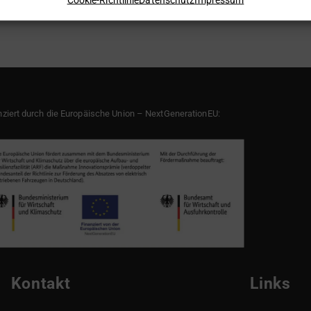
nziert durch die Europäische Union – NextGenerationEU:
Kontakt
Links