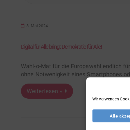
8. Mai 2024
Digital für Alle bringt Demokratie für Alle!
Wahl-o-Mat für die Europawahl endlich fü
ohne Notwenigkeit eines Smartphones od
Weiterlesen »
Wir verwenden Cooki
Alle akze