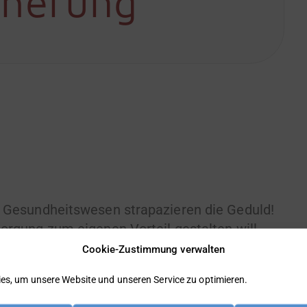
cherung
 Gesundheitswesen strapazieren die Geduld!
rgung zum eigenen Vorteil gestalten will,
enfreien Digitalen Servicepunkte der DeGIV
Cookie-Zustimmung verwalten
es, um unsere Website und unseren Service zu optimieren.