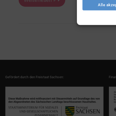
Weiterlesen »
Alle akze
Gefördert durch den Freistaat Sachsen:
Fina