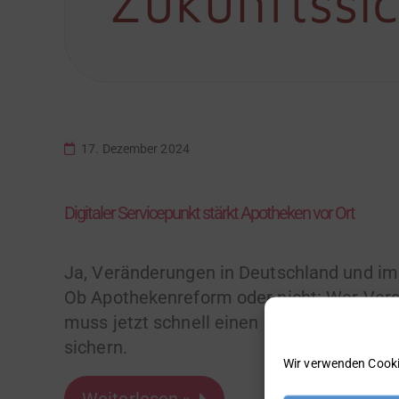
Zukunftssi
17. Dezember 2024
Digitaler Servicepunkt stärkt Apotheken vor Ort
Ja, Veränderungen in Deutschland und im
Ob Apothekenreform oder nicht: Wer Verso
muss jetzt schnell einen der letzten kost
sichern.
Wir verwenden Cooki