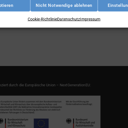
ptieren
Nicht Notwendige ablehnen
Einstellu
Cookie-Richtlinie
Datenschutz
Impressum
nziert durch die Europäische Union – NextGenerationEU: