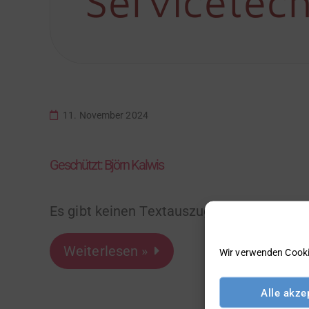
Servicetech
11. November 2024
Geschützt: Björn Kalwis
Es gibt keinen Textauszug, da dies ein ges
Weiterlesen »
Wir verwenden Cooki
Alle akze