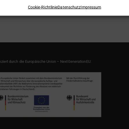
Cookie-Richtlinie
Datenschutz
Impressum
nziert durch die Europäische Union – NextGenerationEU: