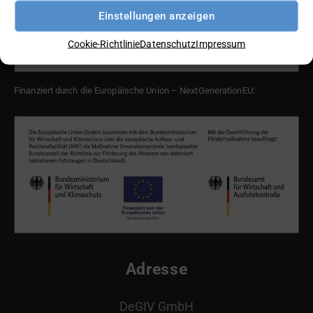
Einstellungen anzeigen
Cookie-Richtlinie
Datenschutz
Impressum
Finanziert durch die Europäische Union – NextGenerationEU:
Adresse
DeGIV GmbH