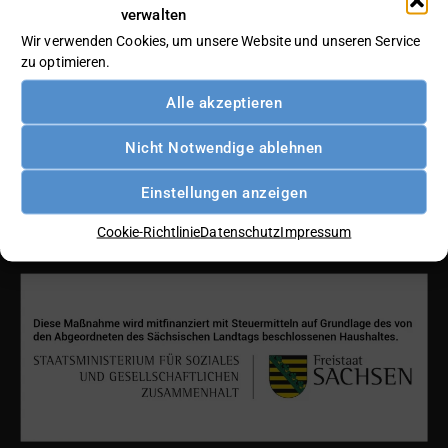
verwalten
Wir verwenden Cookies, um unsere Website und unseren Service
zu optimieren.
Alle akzeptieren
Nicht Notwendige ablehnen
Einstellungen anzeigen
Cookie-Richtlinie
Datenschutz
Impressum
Gefördert durch den Freistaat Sachsen: