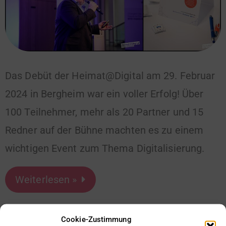
Das Debüt der Heimat@Digital am 29. Februar
2024 in Bergheim war ein voller Erfolg! Über
100 Teilnehmer, mehr als 20 Partner und 15
Redner auf der Bühne machten es zu einem
wichtigen Event zum Thema Digitalisierung.
Weiterlesen »
Cookie-Zustimmung