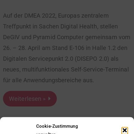
Auf der DMEA 2022, Europas zentralem
Treffpunkt in Sachen Digital Health, stellen
DeGIV und Pyramid Computer gemeinsam vom
26. – 28. April am Stand E-106 in Halle 1.2 den
Digitalen Servicepunkt 2.0 (DISEPO 2.0) als
neues, multifunktionales Self-Service-Terminal
für alle Anwendungsbereiche aus.
Weiterlesen »
Cookie-Zustimmung