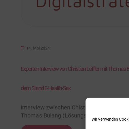
Digitalstrat
14. Mai 2024
Experten-Interview von Christian Löffler mit Thomas B
dem Stand E-Health-Sax
Interview zwischen Chistian Löffler und M
Thomas Bulang (Lösungsmanagement
Wir verwenden Cooki