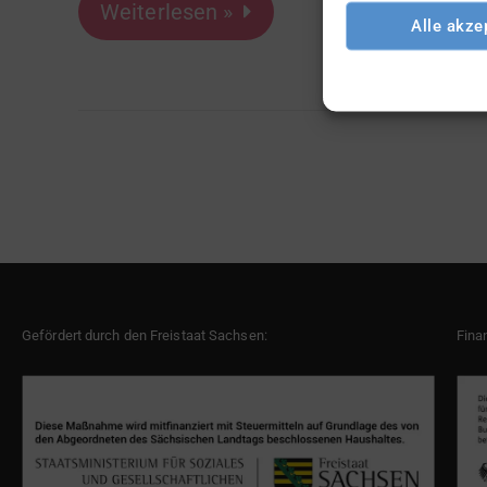
Weiterlesen »
Alle akze
Gefördert durch den Freistaat Sachsen:
Fina