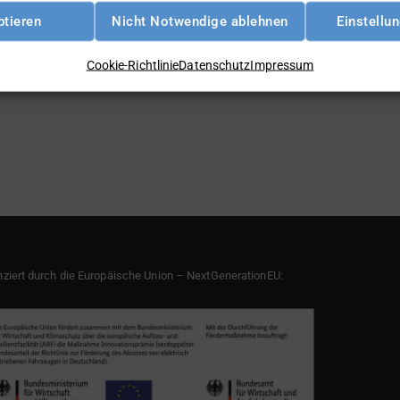
ptieren
Nicht Notwendige ablehnen
Einstellu
Cookie-Richtlinie
Datenschutz
Impressum
nziert durch die Europäische Union – NextGenerationEU: