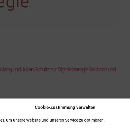
egie
ulang und Julian Schultz zur Digitalstrategie Sachsen und
Cookie-Zustimmung verwalten
itarbeitern der DeGIV Julian Schultz (IT) und
es, um unsere Website und unseren Service zu optimieren.