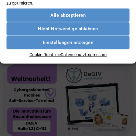
zu optimieren.
Alle akzeptieren
Nicht Notwendige ablehnen
8. April 2025
Einstellungen anzeigen
Die DMEA 2025 ist für uns gestartet!
Cookie-Richtlinie
Datenschutz
Impressum