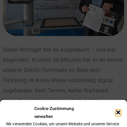
Dieter Rittinger hat es ausprobiert – und war
begeistert. In unter 30 Minuten hat er an einem
unserer DeGIV-Terminals im Büro sein
Fahrzeug im Kreis Wesel vollständig digital
zugelassen. Kein Termin, keine Wartezeit,
keine Dienstleisterkosten. Zum Artikel
Cookie-Zustimmung
verwalten
Weiterlesen »
Wir verwenden Cookies, um unsere Website und unseren Service