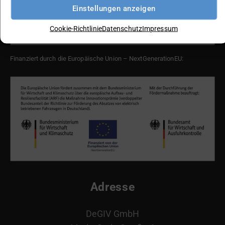
Einstellungen anzeigen
Cookie-Richtlinie
Datenschutz
Impressum
Finanziert durch die Europäische Union – NextGenerationEU:
Adresse
DeGIV GmbH