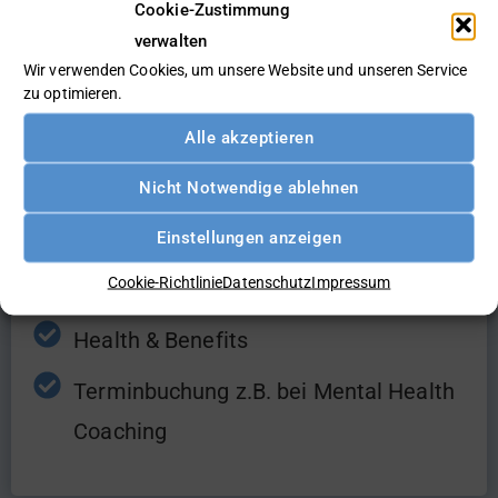
Cookie-Zustimmung
verwalten
Wir verwenden Cookies, um unsere Website und unseren Service
zu optimieren.
designed by storyset - Freepik.com
Alle akzeptieren
Als Arbeitgeber
Nicht Notwendige ablehnen
Einstellungen anzeigen
Gesicherter Zugang zum Intranet des
Cookie-Richtlinie
Datenschutz
Impressum
Unternehmens
Health & Benefits
Terminbuchung z.B. bei Mental Health
Coaching